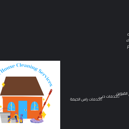
ه
ء
م
القيوين
خدمات دبي
خدمات راس الخيمة