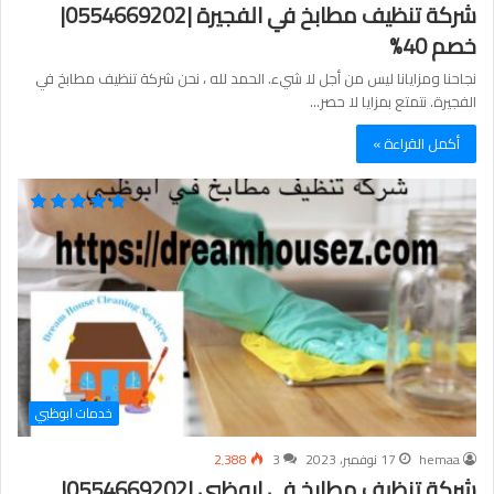
شركة تنظيف مطابخ في الفجيرة |0554669202|
خصم 40%
نجاحنا ومزايانا ليس من أجل لا شيء. الحمد لله ، نحن شركة تنظيف مطابخ في
الفجيرة. نتمتع بمزايا لا حصر…
أكمل القراءة »
خدمات ابوظبي
hemaa
17 نوفمبر، 2023
3
2٬388
شركة تنظيف مطابخ في ابوظبي |0554669202|