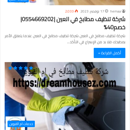
hemaa
17 نوفمبر، 2023
2٬033
شركة تنظيف مطابخ في العين |0554669202|
خصم40%
شركة تنظيف مطابخ في العين شركة تنظيف مطابخ في العين عندما يتعلق الأمر
بمطبخك فلا بد من الإسراع في التأكد…
أكمل القراءة »
خدمات ام القيوين