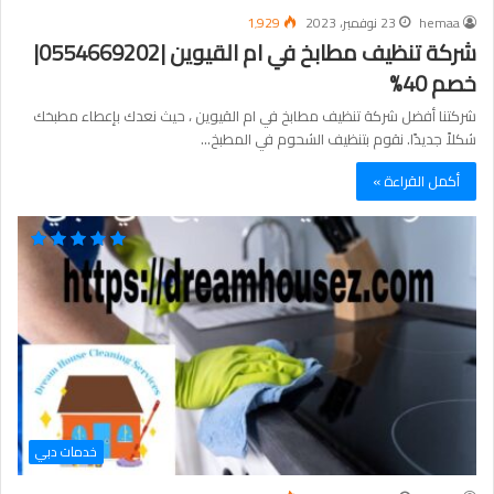
hemaa
23 نوفمبر، 2023
1٬929
شركة تنظيف مطابخ في ام القيوين |0554669202|
خصم 40%
شركتنا أفضل شركة تنظيف مطابخ في ام القيوين ، حيث نعدك بإعطاء مطبخك
شكلاً جديدًا. نقوم بتنظيف الشحوم في المطبخ…
أكمل القراءة »
خدمات دبي