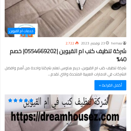
خدمات ام القيوين
hemaa
23 نوفمبر، 2023
2٬722
شركة تنظيف كنب ام القيوين |0554669202| خصم
40%
شركة تنظيف كنب ام القيوين، دريم هاوس تعتبر شركتنا واحدة من أهم وافضل
الشركات في الامارات العربية المتحدة والتي تقدم…
أكمل القراءة »