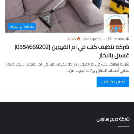
خدمات ام القيوين
hemaa
23 نوفمبر، 2023
3٬765
شركة تنظيف كنب في ام القيوين |0554669202|
غسيل بالبخار
شركة تنظيف كنب في ام القيوين شركة تنظيف كنب في ام القيوين بالبخار فربما
يعاني أصحاب المنازل وربّات البيوت من…
أكمل القراءة »
شركة دريم هاوس