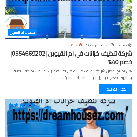
خدمات ام القيوين
hemaa
23 نوفمبر، 2023
3٬032
شركة تنظيف خزانات في ام القيوين |0554669202|
خصم 40%
هل تحتاج افضل شركة تنظيف خزانات في ام القيوين؟ إذا كنت بحاجة لتنظيف
وتطهير وتعقيم وعزل خزانات المياه ، فنحن…
أكمل القراءة »