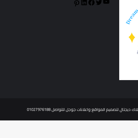
YouTube
LinkedIn
Facebook
Twitter
Pinterest
ك ديجتال لتصميم المواقع واعلانات جوجل للتواصل 01027976188