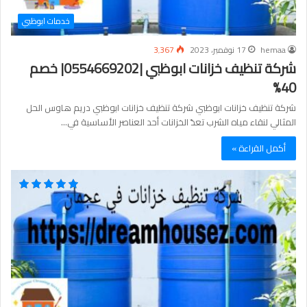
خدمات ابوظبي
hemaa
17 نوفمبر، 2023
3٬367
شركة تنظيف خزانات ابوظبي |0554669202| خصم
40%
شركة تنظيف خزانات ابوظبي شركة تنظيف خزانات ابوظبي دريم هاوس الحل
المثالي لنقاء مياه الشرب تعدّ الخزانات أحد العناصر الأساسية في…
أكمل القراءة »