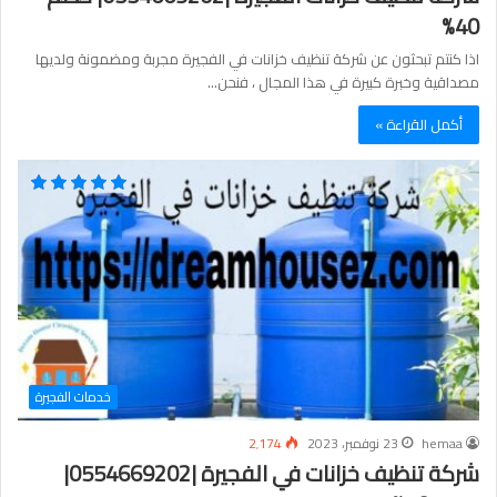
40%
اذا كنتم تبحثون عن شركة تنظيف خزانات في الفجيرة مجربة ومضمونة ولديها
مصداقية وخبرة كبيرة في هذا المجال ، فنحن…
أكمل القراءة »
خدمات الفجيرة
hemaa
23 نوفمبر، 2023
2٬174
شركة تنظيف خزانات في الفجيرة |0554669202|