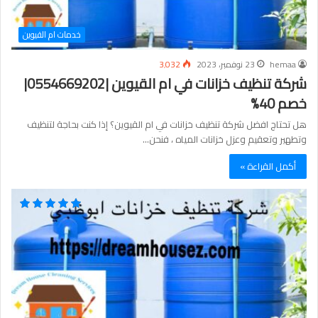
خدمات ام القيوين
hemaa
23 نوفمبر، 2023
3٬032
شركة تنظيف خزانات في ام القيوين |0554669202|
خصم 40%
هل تحتاج افضل شركة تنظيف خزانات في ام القيوين؟ إذا كنت بحاجة لتنظيف
وتطهير وتعقيم وعزل خزانات المياه ، فنحن…
أكمل القراءة »