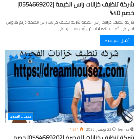
شركة تنظيف خزانات راس الخيمة |0554669202|
خصم 40%
شركة تنظيف خزانات راس الخيمة شركة تنظيف خزانات راس الخيمة دريم هاوس
نحن علي أتم الاستعدادات في أي وقت الرد علي…
أكمل القراءة »
خدمات الفجيرة
hemaa
22 نوفمبر، 2023
1٬671
شركة تنظيف خزانات الفجيرة |0554669202| خصم