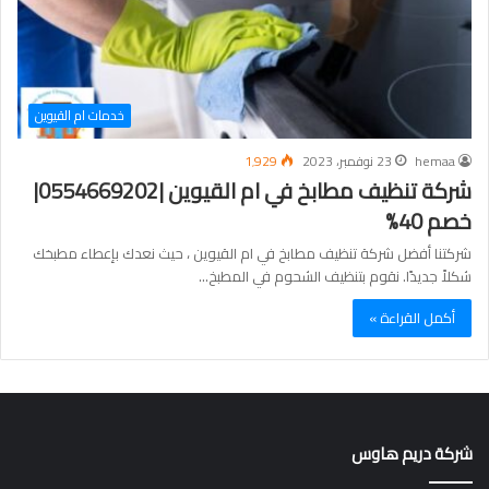
خدمات ام القيوين
hemaa
23 نوفمبر، 2023
1٬929
شركة تنظيف مطابخ في ام القيوين |0554669202|
خصم 40%
شركتنا أفضل شركة تنظيف مطابخ في ام القيوين ، حيث نعدك بإعطاء مطبخك
شكلاً جديدًا. نقوم بتنظيف الشحوم في المطبخ…
أكمل القراءة »
شركة دريم هاوس