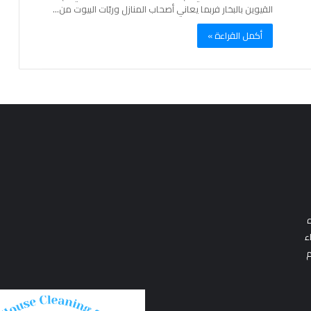
القيوين بالبخار فربما يعاني أصحاب المنازل وربّات البيوت من…
أكمل القراءة »
ه
ء
م