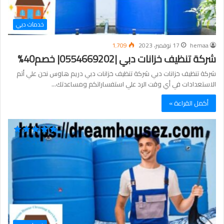
خدمات دبي
hemaa
17 نوفمبر، 2023
1٬709
شركة تنظيف خزانات دبي |0554669202| خصم40%
شركة تنظيف خزانات دبي شركة تنظيف خزانات دبي دريم هاوس نحن علي أتم
الاستعدادات في أي وقت الرد علي استفساراتكم ومساعدتك…
أكمل القراءة »