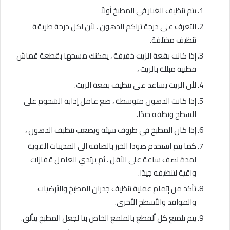
يتم تنظيف الغبار في المطبخ أولاً
التعرف على درجة تراكم الدهون ، لأن لكل درجة طريقة
تنظيف مختلفة.
إذا كانت بقعة الزيت خفيفة ، يمكنك مسحها بقطعة قماش
قطنية مبللة بالزيت ،
لأن الزيت يساعد على تنظيف بقعة الزيت.
إذا كانت الدهون متوسطة ، ضع عامل إذابة الشحوم على
السطح ونظفه جيدًا.
إذا كان المطبخ في ظروف سيئة ويصعب تنظبف الدهون ،
كما يتم استخدم صودا الخبز بالضافه الى المذيبات القوية
لمدة نصف ساعة على الأقل ، ثم يرتدي العامل قفازات
واقية لتنظيفه جيدًا.
تأكد من إتمام عملية تنظيف جدران المطبخ والأرضيات
والمواقد والأسطح الأخرى.
يتم تلميع كل ألقطع بالملمع الخاص بنا لجعل المطبخ يتألق.