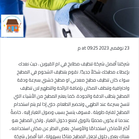
23 نوفمبر, 2023 at 09:25 م
شركتنا أفضل شركة تنظيف مطابخ في ام القيوين ، حيث نعدك
بإعطاء مطبخك شكلاً جديدًا. نقوم بتنظيف الشحوم في المطبخ
سواء كان تنظيف مطبخ معدني او مطبخ خشبي بسرعة ودقة
واحترافية وتنظف المكان بإضافة الرائحة والتطهير لان تنظيف
المطبخ يتطلب الدقة والجودة. كما يعتبر المطبخ من الأشياء التي
تتسخ بسرعة عند الطهي وتحضير الطعام. حتى إذا لم يتم استخدام
المطبخ لفترة طويلة ، فسوف يتسخ بسبب وصول الغبار إليه ، خاصةً
عندما لا يكون محميًا بالورق لمنع دخول الغبار ، ولكن المطبخ هو
أكثر الأماكن استخدامًا والأوساخ. بغض النظر عن مكان استخدامه ،
هناك بعض حلول لجعل المطبخ متاحًا بسهولة ، اننا أفضل شركة