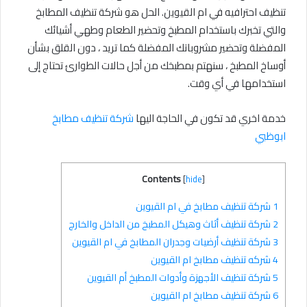
تنظيف احترافيه في ام القيوين. الحل هو شركة تنظيف المطابخ
والتي تخبرك باستخدام المطبخ وتحضير الطعام وطهي أشيائك
المفضلة وتحضير مشروباتك المفضلة كما تريد ، دون القلق بشأن
أوساخ المطبخ ، سنهتم بمطبخك من أجل حالات الطوارئ تحتاج إلى
استخدامها في أي وقت.
خدمة اخري قد تكون في الحاجة اليها
شركة تنظيف مطابخ
ابوظبي
Contents
[
hide
]
1
شركة تنظيف مطابخ في ام القيوين
2
شركة تنظيف أثاث وهيكل المطبخ من الداخل والخارج
3
شركة تنظيف أرضيات وجدران المطابخ في ام القيوين
4
شركه تنظيف مطابخ ام القيوين
5
شركة تنظيف الأجهزة وأدوات المطبخ أم القيوين
6
شركة تنظيف مطابخ ام القيوين