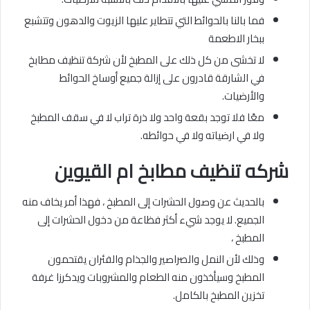
فما بالنا بالحوائط التي تتطاير عليها الزيوت والدهون وتتشبع
ببخار الاطعمة
لا تخشى من كل ذلك على المطبخ لأن شركة تنظيف مطابخ
في الشارقة قادرون على إزالة جميع أوساخ الحوائط
والأرضيات.
معًا فلا توجد بقعة واحد ولا ذرة تراب لا في سقف المطبخ
ولا في ارضياته ولا في حوائطه.
شركه تنظيف مطابخ ام القيوين
بالحديث عن وصول الحشرات إلى المطبخ ، فهذا أمر يخاف منه
الجميع. لا يوجد شيء أكثر فظاعة من دخول الحشرات إلى
المطبخ ،
وذلك لأن النمل والصراصير والجذام والفئران يقتحمون
المطبخ وسيأخذون منه الطعام والمشروبات ويدكرزا غرفة
تخزين المطبخ بالكامل.