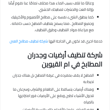
وغالبًا ما تتلف بسبب الماء هذا مختلف تمامًا عنا نقوم أيضًا
بإزالة العث والحشرات لمطبخك الخشبي.
كما ينطبق الشيء نفسه على مطابخ الألمنيوم والأكريليك
وجميع المطابخ ، مما يسمح بتنظيف المطبخ حسب خاماته ،
مع مراعاة مواد التنظيف وطرق التنظيف.
خدمة اخري قد تكون في الحاجة اليها
شركة تنظيف مطابخ العين
شركة
تنظيف أرضيات وجدران
المطابخ
في ام القيوين
المطبخ لا يقف بمفرده في غرفة المطبخ بل هناك جدران
تحيط به
وهناك أرضيات يتساقط على الطعام والشراب وسرعان ما
تتحول الأشياء لطين وبقع على الأرضيات فور امتزاجها
بالمياه
وفور المشي عليها بالأقدام ذلك بالنسبة للأرضيات.