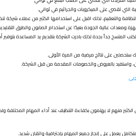
عالمية الفريدة التي تقضي على أصعب البقع في ثواني
 التي تقضي على الميكروبات والجراثيم في ثواني.
لنظافة والتعقيم، لذلك اقبل على استخدامها الكثير من عملاء شركة تن
هزة ومعدات عالية الجودة بعيدًا عن استخدام الصابون والطرق التقليدية
لكنب المتسخ جداً بجدة لذلك بادرت الشركة بتقديم يد المساعدة بتوفير 
 ستحصلين على نتائج مرضية من المرة الأولى.
ن، واستفيد بالعروض والخصومات المقدمة من قبل الشركة.
بى
 الكثير منهم لا يهتمون بكفاءة التنظيف عند أداء المهام المختلفة ولك
امل يعمل على إنجاز جميع المهام بإحترافية واتقان شديد.