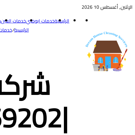
الإثنين, أغسطس 10 2026
القائمة
الرئيسية
خدمات ابوظبي
خدمات العين
خ
الرئيسية
/
خدمات
شركة
|0554669202| خصم40%