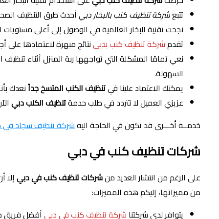
حرصت
شركة تنظيف كنب دبي
على استخدام تقنية البخار ال
تتبع
شركة تنظيف كنب بالبخار دبي
أحدث طرق التنظيف الصحية
نجحت تقنية البخار العالمية في الوصول إلى أعلى مستويات ا
تقدم
شركة تنظيف كنب بدبي
نتائج مبهرة لاعتمادها على أج
نعي تمامًا المشكلة التي تواجهها ربة المنزل أثناء تنظيف ا
السهولة.
يمكنك الاعتماد علينا في
تنظيف الكنب المتسخ جداً
نعدك بأنك
عزيزي العميل لا تتردد في طلب خدمة
تنظيف الكنب دبي
الآ
خدمــة أخـــرى قد تكون في الحاجة اليه
شركة تنظيف سجاد فى د
شركات تنظيف كنب في دبي
على الرغم من انتشار العديد من
شركات تنظيف كنب في دبي
إلا أن
من مميزاتها، إليكم هذه المميزات:
يتوافر لدى شركتنا
شركة تنظيف كنب في دبي
أفضل فريق متك