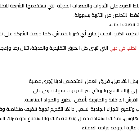
لط الضوء على الأدوات والمعدات الحديثة التي تستخدمها الشركة للتخلص
فط، للتخلص من الأتربة بسهولة.
 تنظيف الكنب.
د تنظيف الكنب، لتجنب إلحاق أي ضرر بالقماش، كما حرصت الشركة على 
الكنب في دبي
التي تتبنى كل الطرق التقليدية والحديثة، لتنال رضا وإعج
كل التفاصيل. فريق العمل المتخصص لدينا يُجري عملية
 إلى إزالة البقع والروائح غير المرغوب فيها. نحرص على
الفرش الداخلية والخارجية بأفضل الطرق والمواد المناسبة.
 وتلميع الأجزاء الجلدية. نسعى دائمًا لتقديم تجربة تنظيف متكاملة وفعّ
هاوس، يمكنك استعادة جمال ونظافة كنبك والاستمتاع بجو منزلك الن
عالية الجودة وراحة العملاء.