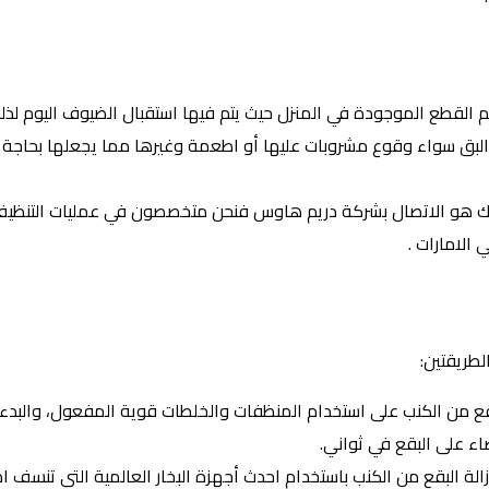
لقطع الموجودة في المنزل حيث يتم فيها استقبال الضيوف اليوم لذل
 البق سواء وقوع مشروبات عليها أو اطعمة وغيرها مما يجعلها بحاجة إل
 هو الاتصال بشركة دريم هاوس فنحن متخصصون في عمليات التنظيف با
الامارات .
طريقتين:
البقع من الكنب على استخدام المنظفات والخلطات قوية المفعول، والبدء
اء على البقع في ثواني.
ازالة البقع من الكنب باستخدام احدث أجهزة البخار العالمية التي تنس