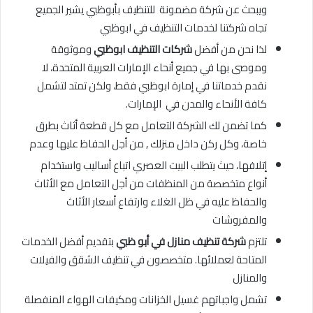
ويبحث عن شركة مضمونة للتنظيف بأبوظبي يشير الجميع
تجاه شركتنا لخدمات التنظيف في ابوظبي
لذا نحن من أفضل
شركات التنظيف ابوظبي
وموثوقة
وموصى بها في جميع أنحاء الإمارات العربية المتحدة، لا
نقدم خدماتنا في إمارة ابوظبي فقط، ولكن تمتد لتشمل
كافة الأنحاء والمدن في الإمارات.
كما تضمن لك الشركة التعامل مع كل قطعة أثاث بطرق
خاصة، وكل ركن داخل منزلك , من أجل الحفاظ عليها وعدم
إتلافها، حيث يتطلب البيت العصري اتباع أساليب واستخدام
أنواع متخصصة من المنظفات من أجل التعامل مع الأثاث
والحفاظ عليه في ظل الغلاء وارتفاع أسعار الأثاث
والمفروشات
تلتزم
شركة تنظيف منازل في أبو ظبي
بتقديم أفضل الخدمات
المتاحة لعملائها. متخصصون في تنظيف الشقق والفيلات
والمنازل
تشمل واجباتهم غسيل الخزانات ومكيفات الهواء المنفصلة