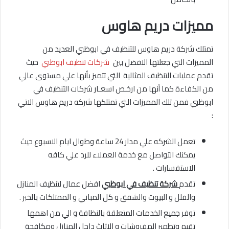
مميزات دريم هاوس
تمتلك شركة دريم هاوس للتنظيف في ابوظبي العديد من
المميزات التي جعلتها الافضل بين
شركات تنظيف ابوظبي
حيث
تقدم عمليات التنظيف المثالية التي تتميز بأنها علي مستوى عالي
من الكفاءة كما أنها من ارخـص اسعـار شركات التنظيف في
ابوظبي فمن تلك المميزات التي تمتلكها شركه دريم هاوس الاتي
:
تعمل الشركه علي مدار 24 ساعة وطوال ايام الاسبوع حيث
يمكنك التواصل مع خدمة العملاء للرد علي كافه
الاستفسارات .
تقدم
شركة تنظيف في ابوظبي
افضل عمال لتنظيف المنازل
والفلل و البيوت والشقق و كل المباني و الممتلكات بالخبر .
توفر جميع الخدمات المتعلقة بالنظافة و الي من اهمها
تقيم وتطهير المفروشات و الاثاث داحل المنازل ومكافحة